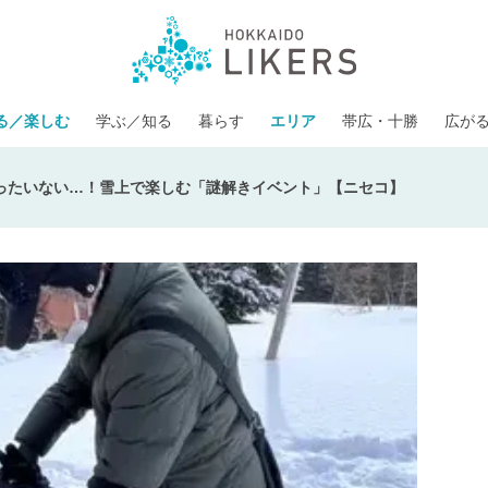
る／楽しむ
学ぶ／知る
暮らす
エリア
帯広・十勝
広が
ったいない…！雪上で楽しむ「謎解きイベント」【ニセコ】