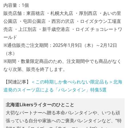
内容量：1個
販売店舗：東苗穂店 ・札幌大丸店 ・厚別西店 ・あいの里
公園店 ・屯田公園店 ・西宮の沢店 ・ロイズタウン工場直
売店 ・上江別店 ・新千歳空港店 ・ロイズ チョコレートワ
ールド
※通信販売ご注文期間：2025年1月9日（木）～2月12日
（水）
※期間・数量限定商品のため、注文期間中でも商品がなく
なり次第、販売を終了します。
【関連記事】
＜この時期しか食べられない限定品も＞北海
道発のスイーツ店による「バレンタイン」特集5選
北海道Likersライターのひとこと
大切なパートナーへ贈る本命バレンタインや、いつも頑
張っている自分や家族へのご褒美バレンタインなど、“特