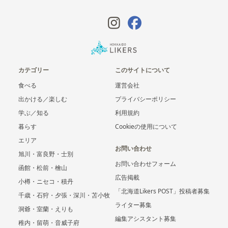
カテゴリー
このサイトについて
食べる
運営会社
出かける／楽しむ
プライバシーポリシー
学ぶ／知る
利用規約
暮らす
Cookieの使用について
エリア
お問い合わせ
旭川・富良野・士別
お問い合わせフォーム
函館・松前・檜山
広告掲載
小樽・ニセコ・積丹
「北海道Likers POST」投稿者募集
千歳・石狩・夕張・深川・苫小牧
ライター募集
洞爺・室蘭・えりも
編集アシスタント募集
稚内・留萌・音威子府