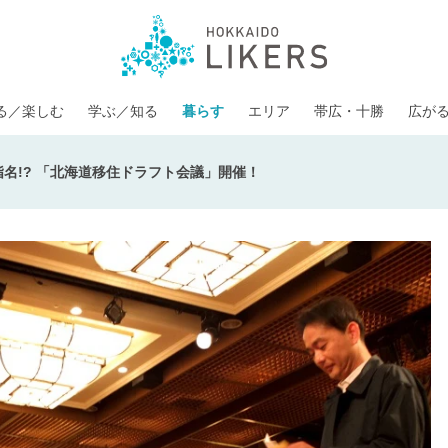
る／楽しむ
学ぶ／知る
暮らす
エリア
帯広・十勝
広が
名!? 「北海道移住ドラフト会議」開催！