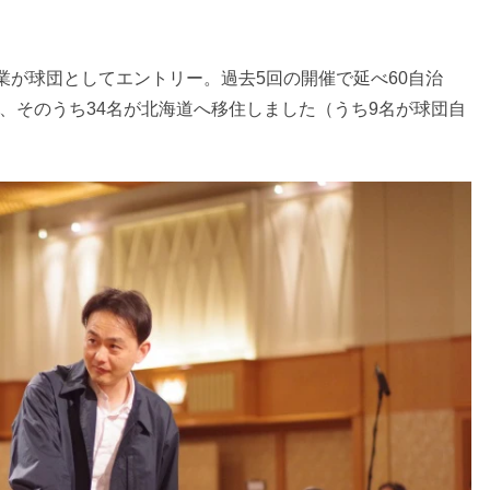
企業が球団としてエントリー。過去5回の開催で延べ60自治
し、そのうち34名が北海道へ移住しました（うち9名が球団自