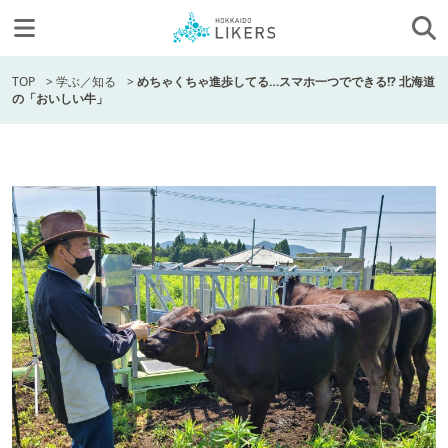
TOP
>
学ぶ／知る
>
めちゃくちゃ進歩してる…スマホ一つでできる!? 北海道
の「おいしい牛」