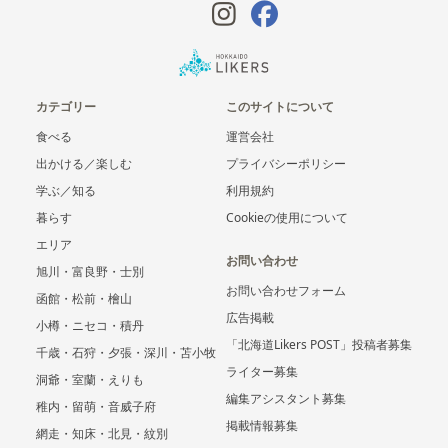
カテゴリー
このサイトについて
食べる
運営会社
出かける／楽しむ
プライバシーポリシー
学ぶ／知る
利用規約
暮らす
Cookieの使用について
エリア
お問い合わせ
旭川・富良野・士別
お問い合わせフォーム
函館・松前・檜山
広告掲載
小樽・ニセコ・積丹
「北海道Likers POST」投稿者募集
千歳・石狩・夕張・深川・苫小牧
ライター募集
洞爺・室蘭・えりも
編集アシスタント募集
稚内・留萌・音威子府
掲載情報募集
網走・知床・北見・紋別