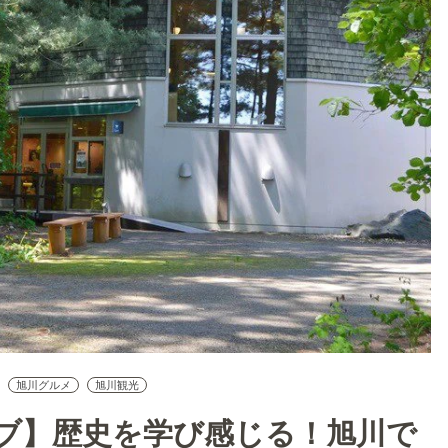
旭川グルメ
旭川観光
ブ】歴史を学び感じる！旭川で