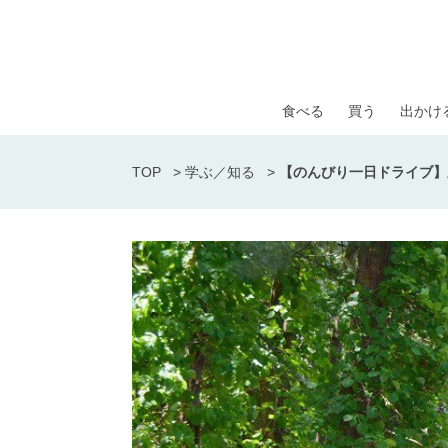
食べる
買う
出かけ
TOP
>
学ぶ／知る
>
【のんびり一日ドライブ】