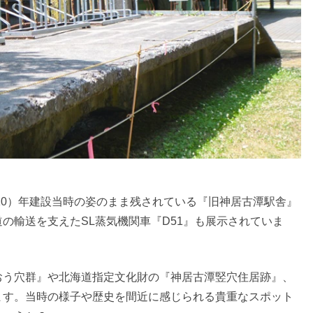
910）年建設当時の姿のまま残されている『旧神居古潭駅舎』
の輸送を支えたSL蒸気機関車『D51』も展示されていま
おう穴群』や北海道指定文化財の『神居古潭竪穴住居跡』、
ます。当時の様子や歴史を間近に感じられる貴重なスポット