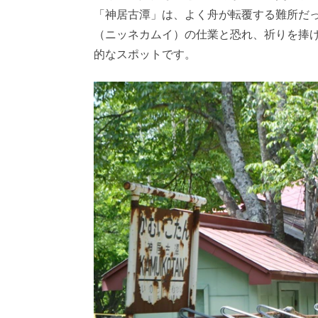
「神居古潭」は、よく舟が転覆する難所だ
（ニッネカムイ）の仕業と恐れ、祈りを捧
的なスポットです。