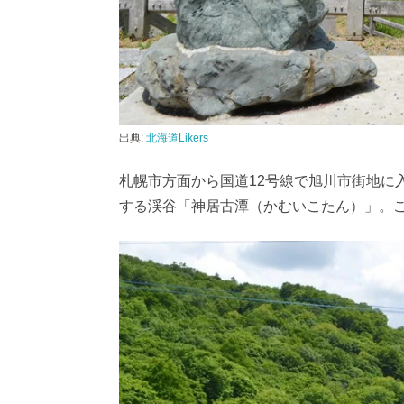
出典:
北海道Likers
札幌市方面から国道12号線で旭川市街地に
する渓谷「神居古潭（かむいこたん）」。