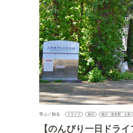
学ぶ／知る
ドライブ
旭川
旭川・富良野・士別
【のんびり一日ドライ