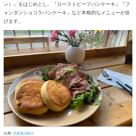
ン）』をはじめとし、『ローストビーフパンケーキ』『フ
ォンダンショコラパンケーキ』など本格的なメニューが並
びます。
出典:
北海道Likers