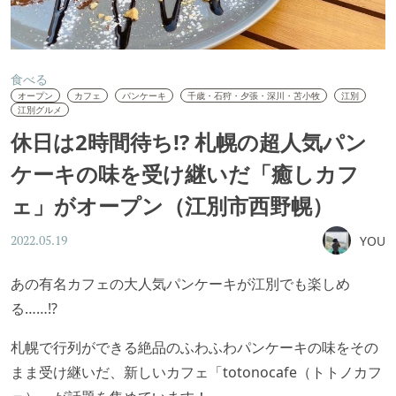
食べる
オープン
カフェ
パンケーキ
千歳・石狩・夕張・深川・苫小牧
江別
江別グルメ
休日は2時間待ち!? 札幌の超人気パン
ケーキの味を受け継いだ「癒しカフ
ェ」がオープン（江別市西野幌）
YOU
2022.05.19
あの有名カフェの大人気パンケーキが江別でも楽しめ
る……!?
札幌で行列ができる絶品のふわふわパンケーキの味をその
まま受け継いだ、新しいカフェ「totonocafe（トトノカフ