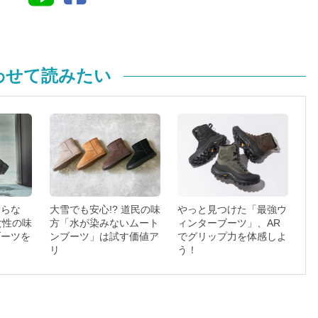
わせて読みたい
滑らな
大雪でも安心!? 道民の味
やっと見つけた「最強ウ
女性の味
方「水が染みないムート
ィンターブーツ」、AR
ブーツを
ンブーツ」は試す価値ア
でグリップ力を体感しよ
リ
う！