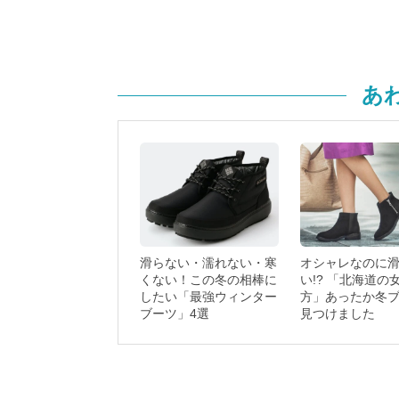
あ
滑らない・濡れない・寒
オシャレなのに
くない！この冬の相棒に
い!? 「北海道の
したい「最強ウィンター
方」あったか冬
ブーツ」4選
見つけました