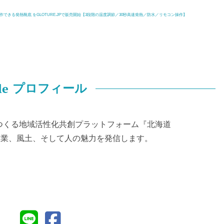
操作できる発熱靴底 をGLOTURE.JPで販売開始【3段階の温度調節／30秒高速発熱／防水／リモコン操作】
le
プロフィール
つくる地域活性化共創プラットフォーム『北海道
化、産業、風土、そして人の魅力を発信します。