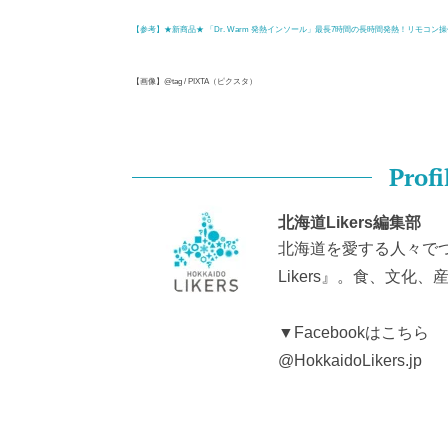
【参考】★新商品★ 「Dr. Warm 発熱インソール」最長7時間の長時間発熱！リモコン
【画像】@tag / PIXTA（ピクスタ）
Profi
北海道Likers編集部
北海道を愛する人々で
Likers』。食、文
▼Facebookはこちら
@HokkaidoLikers.jp