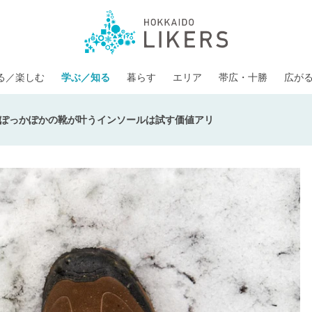
る／楽しむ
学ぶ／知る
暮らす
エリア
帯広・十勝
広が
ぽっかぽかの靴が叶うインソールは試す価値アリ