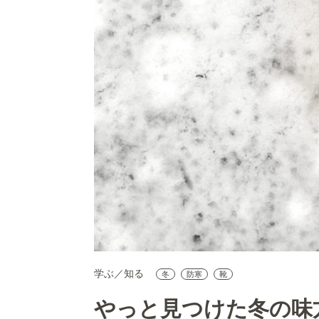
学ぶ／知る
冬
防寒
靴
やっと見つけた冬の味