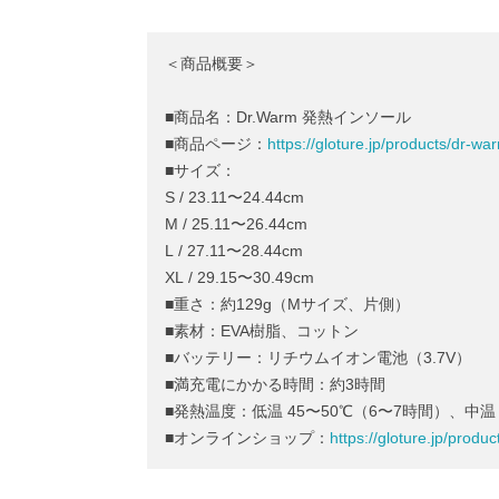
＜商品概要＞
■商品名：Dr.Warm 発熱インソール
■商品ページ：
https://gloture.jp/products/dr-wa
■サイズ：
S / 23.11〜24.44cm
M / 25.11〜26.44cm
L / 27.11〜28.44cm
XL / 29.15〜30.49cm
■重さ：約129g（Mサイズ、片側）
■素材：EVA樹脂、コットン
■バッテリー：リチウムイオン電池（3.7V）
■満充電にかかる時間：約3時間
■発熱温度：低温 45〜50℃（6〜7時間）、中温 
■オンラインショップ：
https://gloture.jp/produ