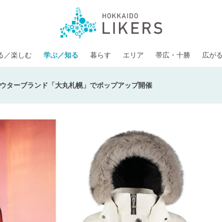
る／楽しむ
学ぶ／知る
暮らす
エリア
帯広・十勝
広が
ウターブランド「大丸札幌」でポップアップ開催