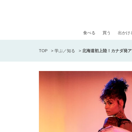
食べる
買う
出かけ
TOP
>
学ぶ／知る
>
北海道初上陸！カナダ発ア