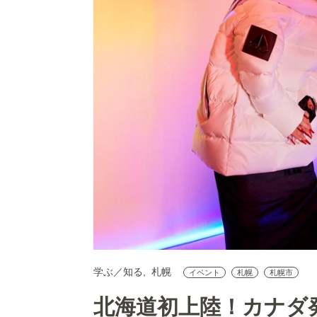
学ぶ／知る
札幌
イベント
札幌
札幌市
北海道初上陸！カナダ