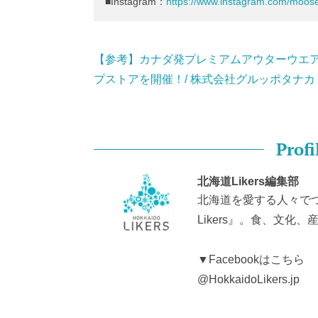
■Instagram：
https://www.instagram.com/moos
【参考】カナダ発プレミアムアウターウエ
プストアを開催！/ 株式会社グルッポタナカ
Profi
北海道Likers編集部
北海道を愛する人々で
Likers』。食、文
▼Facebookはこちら
@HokkaidoLikers.jp