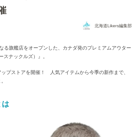
催
北海道Likers編集部
となる旗艦店をオープンした、カナダ発のプレミアムアウター
（ムースナックルズ）』。
アップストアを開催！ 人気アイテムから今季の新作まで、
よ。
とは