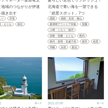
ーディネーター栗原竜太
夏らしい景色でリフレッシュ！
と地域のつながりが伊達
北海道で青い海を一望できる
を描き出す
「絶景スポット」7つ
ュー
伊達
函館
函館・松前・檜山
蘭・えりも
移住
夏満喫アウトドア特集
室蘭
小樽・ニセコ・積丹
洞爺・室蘭・えりも
稚内
稚内・留萌・音威子府
積丹
絶景
羽幌
自然
観光
2
2021.07.09
暮らす
食べる