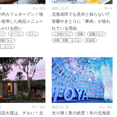
9
2021.12.17
学ぶ／知る
食べる
学内カフェオープン！地
北海道民でも意外と知らない!?
を使用した絶品メニュー
室蘭やきとりに「豚肉」が使わ
へかける想い
れている理由
ュー
オープン
カフェ
ご当地グルメ
室蘭
室蘭グルメ
室蘭グルメ
洞爺・室蘭・えりも
豆知識
蘭・えりも
7
2021.11.18
学ぶ／知る
学ぶ／知る
新語大賞は、チルい！北
光り輝く夜の絶景！冬の北海道