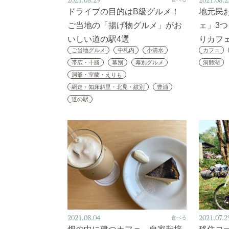
2021.08.29
2021.08.2
ドライブの目的はB級グルメ！
地元民
ご当地の「揚げ物グルメ」がお
ェ」3
いしい道の駅4選
りカフ
ご当地グルメ
中札内
小清水
カフェ
帯広・十勝
幕別
幕別グルメ
洞爺湖
洞爺・室蘭・えりも
網走・知床斜里・北見・紋別
豊浦
道の駅
2021.08.04
2021.07.2
食べる