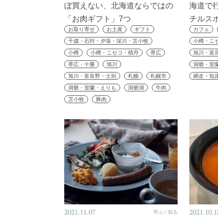
ぼ買えない、北海道ならではの
海道で
「お肉ギフト」7つ
チルス
お取り寄せ
お土産
ギフト
カフェ
千歳・石狩・夕張・深川・苫小牧
小樽・ニ
小樽
小樽・ニセコ・積丹
帯広
旭川・富
帯広・十勝
旭川
洞爺・室
旭川・富良野・士別
札幌
札幌市
網走・知
洞爺・室蘭・えりも
洞爺湖
牛肉
苫小牧
豚肉
2021.11.07
2021.10.1
学ぶ／知る