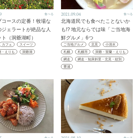
9
2021.09.04
食べる
食べる
ブコースの定番！牧場な
北海道民でも食べたことないか
のジェラートが絶品な人
も!? 地元ならでは味「ご当地海
ット（洞爺湖町）
鮮グルメ」6つ
カフェ
スイーツ
ご当地グルメ
北見
小清水
蘭・えりも
洞爺湖
札幌
札幌市
洞爺・室蘭・えりも
網走
網走・知床斜里・北見・紋別
豊浦
食べる
食べる