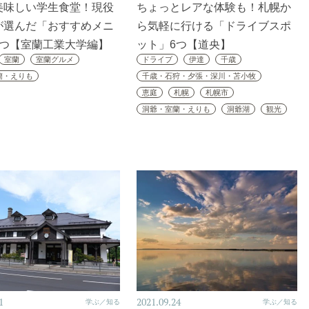
美味しい学生食堂！現役
ちょっとレアな体験も！札幌か
が選んだ「おすすめメニ
ら気軽に行ける「ドライブスポ
2つ【室蘭工業大学編】
ット」6つ【道央】
室蘭
室蘭グルメ
ドライブ
伊達
千歳
蘭・えりも
千歳・石狩・夕張・深川・苫小牧
恵庭
札幌
札幌市
洞爺・室蘭・えりも
洞爺湖
観光
1
2021.09.24
学ぶ／知る
学ぶ／知る