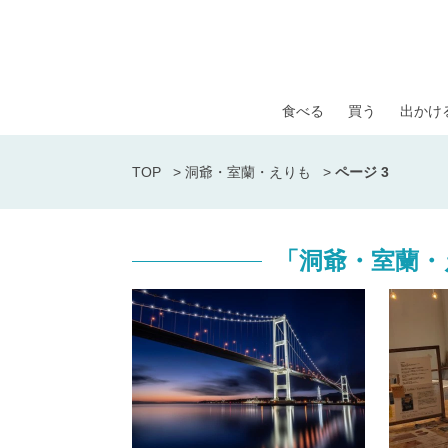
食べる
買う
出かけ
TOP
>
洞爺・室蘭・えりも
>
ページ 3
「洞爺・室蘭・