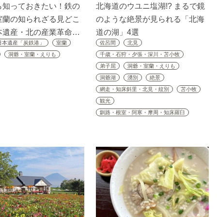
ら知っておきたい！鉄の
北海道のウユニ塩湖!? まるで鏡
室蘭の知られざる見どこ
のような絶景が見られる「北海
本遺産・北の産業革命…
道の湖」4選
日本遺産「炭鉄港」
室蘭
佐呂間
北見
洞爺・室蘭・えりも
千歳・石狩・夕張・深川・苫小牧
弟子屈
洞爺・室蘭・えりも
洞爺湖
湧別
絶景
網走・知床斜里・北見・紋別
苫小牧
観光
釧路・根室・阿寒・摩周・知床羅臼