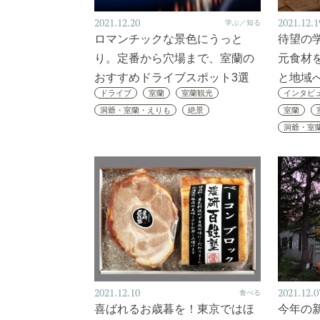
2021.12.20
2021.12.1
学ぶ／知る
ロマンチックな景色にうっと
待望の
り。定番から穴場まで、室蘭の
元食材
おすすめドライブスポット3選
と地域
ドライブ
室蘭
室蘭観光
インタビ
洞爺・室蘭・えりも
絶景
室蘭
洞爺・室
2021.12.10
2021.12.0
食べる
喜ばれるお歳暮を！東京ではほ
今年の