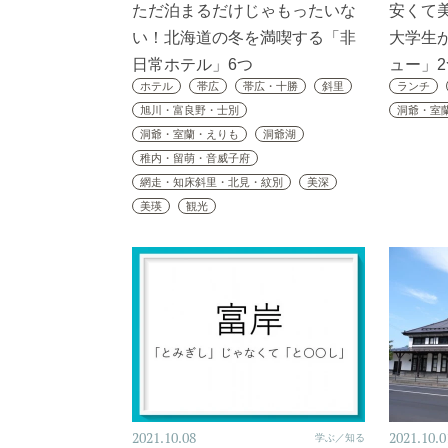
ただ泊まるだけじゃもったいな
安くて
い！北海道の冬を満喫する「非
大学生
日常ホテル」6つ
ュー」
ホテル
帯広
帯広・十勝
斜里
ランチ
旭川・富良野・士別
洞爺・室
洞爺・室蘭・えりも
洞爺湖
稚内・留萌・音威子府
網走・知床斜里・北見・紋別
美深
美瑛
観光
2021.10.08
2021.10.0
学ぶ／知る