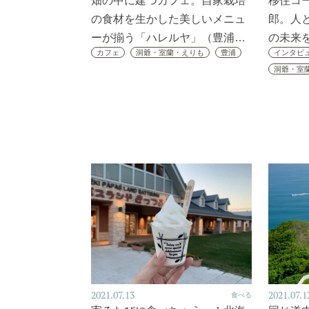
畑の中に建つカフェ。自家栽培
移住コ
の食材を生かした美しいメニュ
郎。人
ーが揃う「ハレルヤ」（豊浦…
の未来
カフェ
洞爺・室蘭・えりも
豊浦
インタビ
洞爺・室
2021.07.13
2021.07.1
食べる