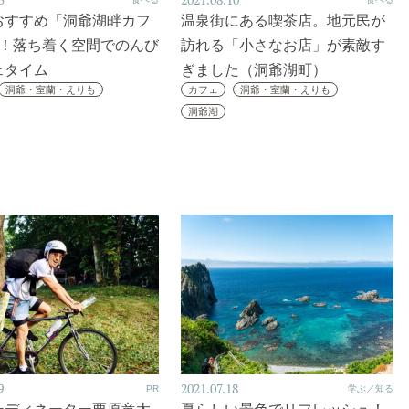
5
2021.08.10
おすすめ「洞爺湖畔カフ
温泉街にある喫茶店。地元民が
つ！落ち着く空間でのんび
訪れる「小さなお店」が素敵す
ェタイム
ぎました（洞爺湖町）
洞爺・室蘭・えりも
カフェ
洞爺・室蘭・えりも
洞爺湖
9
2021.07.18
PR
学ぶ／知る