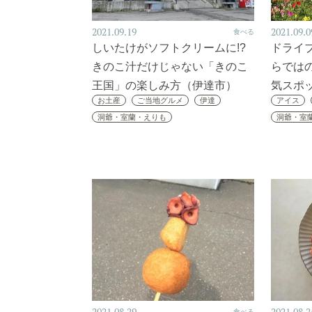
2021.09.19
2021.09.0
食べる
しいたけがソフトクリームに!?
ドライ
きのこ汁だけじゃない「きのこ
らでは
王国」の楽しみ方（伊達市）
気スポ
お土産
ご当地グルメ
伊達
アイス
洞爺・室蘭・えりも
洞爺・室
食べる