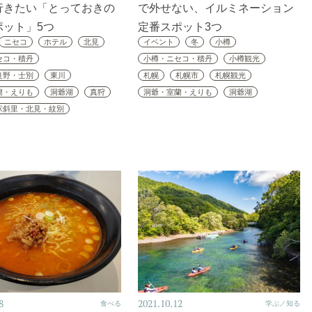
行きたい「とっておきの
で外せない、イルミネーション
ポット」5つ
定番スポット3つ
ニセコ
ホテル
北見
イベント
冬
小樽
セコ・積丹
小樽・ニセコ・積丹
小樽観光
良野・士別
東川
札幌
札幌市
札幌観光
蘭・えりも
洞爺湖
真狩
洞爺・室蘭・えりも
洞爺湖
床斜里・北見・紋別
8
2021.10.12
食べる
学ぶ／知る