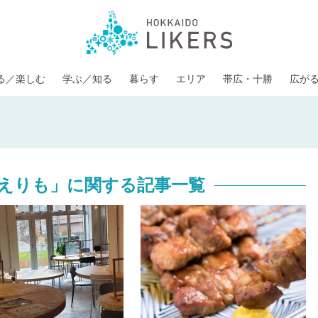
る／楽しむ
学ぶ／知る
暮らす
エリア
帯広・十勝
広が
えりも」に関する記事一覧