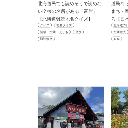
北海道民でも読めそうで読めな
道民な
い!? 桜の名所がある「富岸」
まち・
【北海道難読地名クイズ】
ろ【日
クイズ
地名クイズ
北海道の
洞爺・室蘭・えりも
登別
室蘭観光
難読漢字
観光