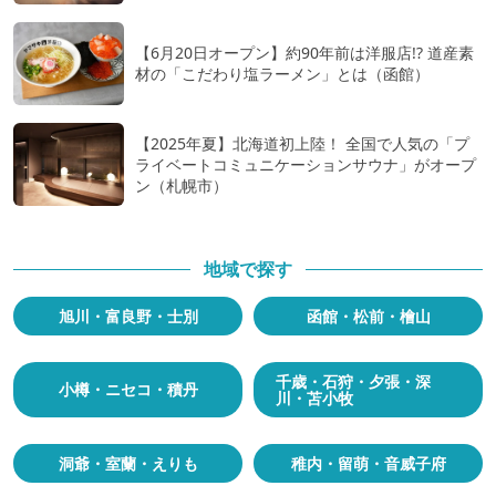
【6月20日オープン】約90年前は洋服店!? 道産素
材の「こだわり塩ラーメン」とは（函館）
【2025年夏】北海道初上陸！ 全国で人気の「プ
ライベートコミュニケーションサウナ」がオープ
ン（札幌市）
地域で探す
旭川・富良野・士別
函館・松前・檜山
千歳・石狩・夕張・深
小樽・ニセコ・積丹
川・苫小牧
洞爺・室蘭・えりも
稚内・留萌・音威子府