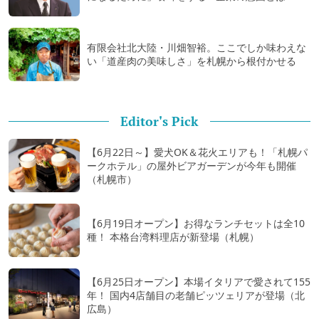
有限会社北大陸・川畑智裕。ここでしか味わえな
い「道産肉の美味しさ」を札幌から根付かせる
Editor's Pick
【6月22日～】愛犬OK＆花火エリアも！「札幌パ
ークホテル」の屋外ビアガーデンが今年も開催
（札幌市）
【6月19日オープン】お得なランチセットは全10
種！ 本格台湾料理店が新登場（札幌）
【6月25日オープン】本場イタリアで愛されて155
年！ 国内4店舗目の老舗ピッツェリアが登場（北
広島）