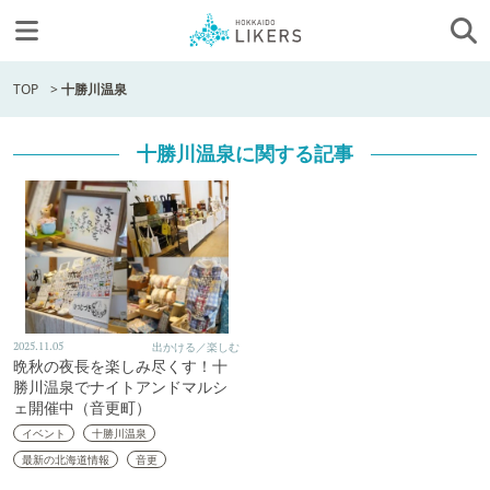
TOP
>
十勝川温泉
十勝川温泉に関する記事
2025.11.05
出かける／楽しむ
晩秋の夜長を楽しみ尽くす！十
勝川温泉でナイトアンドマルシ
ェ開催中（音更町）
イベント
十勝川温泉
最新の北海道情報
音更