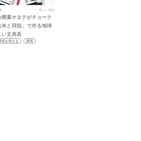
8
学ぶ／知る
の廃棄ホタテがチョーク
お米と貝殻」で作る地球
しい文房具
環境を考える
環境