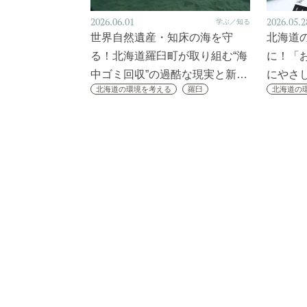
2026.06.01
2026.05.2
学ぶ／知る
世界自然遺産・知床の海を守
北海道
る！北海道羅臼町が取り組む“海
に！「
中ゴミ回収”の過酷な現実と新…
にやさ
北海道の環境を考える
羅臼
北海道の