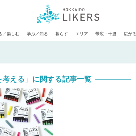
る／楽しむ
学ぶ／知る
暮らす
エリア
帯広・十勝
広が
を考える」に関する記事一覧