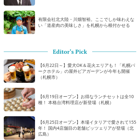
有限会社北大陸・川畑智裕。ここでしか味わえな
い「道産肉の美味しさ」を札幌から根付かせる
Editor's Pick
【6月22日～】愛犬OK＆花火エリアも！「札幌パ
ークホテル」の屋外ビアガーデンが今年も開催
（札幌市）
【6月19日オープン】お得なランチセットは全10
種！ 本格台湾料理店が新登場（札幌）
【6月25日オープン】本場イタリアで愛されて155
年！ 国内4店舗目の老舗ピッツェリアが登場（北
広島）