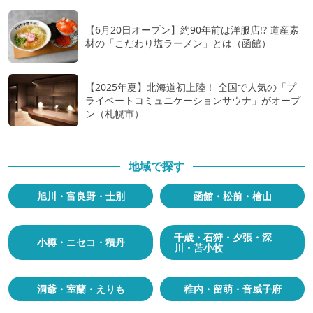
【6月20日オープン】約90年前は洋服店!? 道産素
材の「こだわり塩ラーメン」とは（函館）
【2025年夏】北海道初上陸！ 全国で人気の「プ
ライベートコミュニケーションサウナ」がオープ
ン（札幌市）
地域で探す
旭川・富良野・士別
函館・松前・檜山
千歳・石狩・夕張・深
小樽・ニセコ・積丹
川・苫小牧
洞爺・室蘭・えりも
稚内・留萌・音威子府