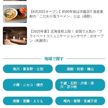
【6月20日オープン】約90年前は洋服店!? 道産素
材の「こだわり塩ラーメン」とは（函館）
【2025年夏】北海道初上陸！ 全国で人気の「プ
ライベートコミュニケーションサウナ」がオープ
ン（札幌市）
地域で探す
旭川・富良野・士別
函館・松前・檜山
千歳・石狩・夕張・深
小樽・ニセコ・積丹
川・苫小牧
洞爺・室蘭・えりも
稚内・留萌・音威子府