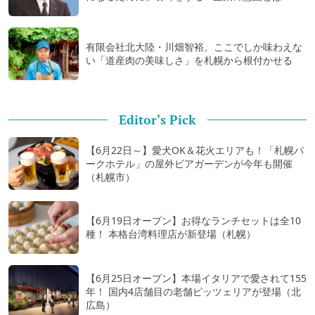
有限会社北大陸・川畑智裕。ここでしか味わえな
い「道産肉の美味しさ」を札幌から根付かせる
Editor's Pick
【6月22日～】愛犬OK＆花火エリアも！「札幌パ
ークホテル」の屋外ビアガーデンが今年も開催
（札幌市）
【6月19日オープン】お得なランチセットは全10
種！ 本格台湾料理店が新登場（札幌）
【6月25日オープン】本場イタリアで愛されて155
年！ 国内4店舗目の老舗ピッツェリアが登場（北
広島）