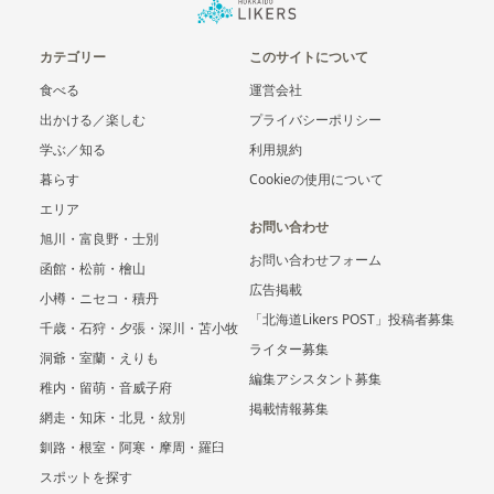
カテゴリー
このサイトについて
食べる
運営会社
出かける／楽しむ
プライバシーポリシー
学ぶ／知る
利用規約
暮らす
Cookieの使用について
エリア
お問い合わせ
旭川・富良野・士別
お問い合わせフォーム
函館・松前・檜山
広告掲載
小樽・ニセコ・積丹
「北海道Likers POST」投稿者募集
千歳・石狩・夕張・深川・苫小牧
ライター募集
洞爺・室蘭・えりも
編集アシスタント募集
稚内・留萌・音威子府
掲載情報募集
網走・知床・北見・紋別
釧路・根室・阿寒・摩周・羅臼
スポットを探す