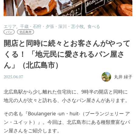
エリア
千歳・石狩・夕張・深川・苫小牧
食べる
パン
北広島市
開店と同時に続々とお客さんがやって
くる！ 「地元民に愛されるパン屋さ
ん」（北広島市）
丸井 緑子
2025.04.07
北広島駅から少し離れた住宅街に、9時半の開店と同時に
地元の人が次々と訪れる、小さなパン屋さんがあります。
その名も『Boulangerie -un・huit-（ブーランジェリー ア
ン・ユイット）』。今回は、北広島市にある種類豊富なパ
ン屋さんをご紹介します。