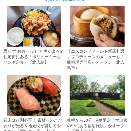
思わず“おおーっ！”と声が出る!?
【エスコンフィールド新店】選
住宅街にある「ボリューミーな
手プロデュースのメニューも！
ザンギ定食」【北広島】
豚料理専門店がオープン（北広
島市）
週末は行列必至！ 素材へのこだ
札幌から30分！4棟限定「大自然
わりが光る＆地元民が愛してや
の中にある宿泊施設」がオープ