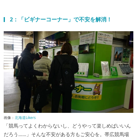
2：「ビギナーコーナー」で不安を解消！
画像：
北海道Likers
「競馬ってよくわからないし、どうやって楽しめばいいん
だろう……」そんな不安がある方もご安心を。帯広競馬場