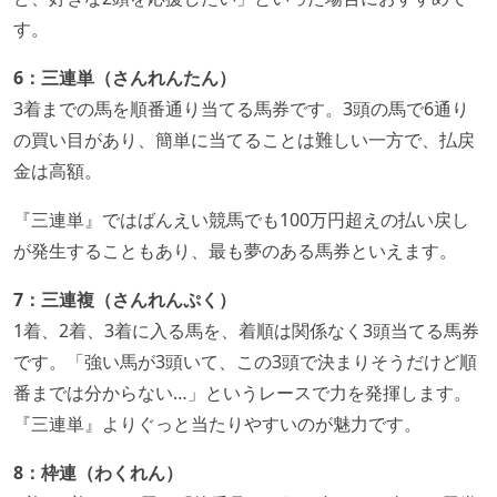
す。
6：三連単（さんれんたん）
3着までの馬を順番通り当てる馬券です。3頭の馬で6通り
の買い目があり、簡単に当てることは難しい一方で、払戻
金は高額。
『三連単』ではばんえい競馬でも100万円超えの払い戻し
が発生することもあり、最も夢のある馬券といえます。
7：三連複（さんれんぷく）
1着、2着、3着に入る馬を、着順は関係なく3頭当てる馬券
です。「強い馬が3頭いて、この3頭で決まりそうだけど順
番までは分からない…」というレースで力を発揮します。
『三連単』よりぐっと当たりやすいのが魅力です。
8：枠連（わくれん）