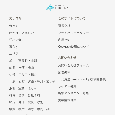
カテゴリー
このサイトについて
食べる
運営会社
出かける／楽しむ
プライバシーポリシー
学ぶ／知る
利用規約
暮らす
Cookieの使用について
エリア
お問い合わせ
旭川・富良野・士別
お問い合わせフォーム
函館・松前・檜山
広告掲載
小樽・ニセコ・積丹
「北海道Likers POST」投稿者募集
千歳・石狩・夕張・深川・苫小牧
ライター募集
洞爺・室蘭・えりも
編集アシスタント募集
稚内・留萌・音威子府
掲載情報募集
網走・知床・北見・紋別
釧路・根室・阿寒・摩周・羅臼