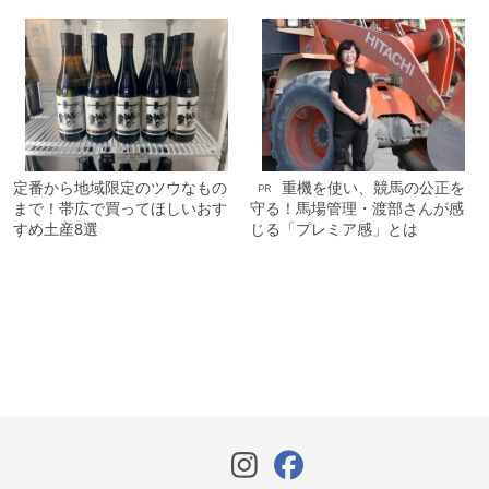
定番から地域限定のツウなもの
重機を使い、競馬の公正を
PR
まで！帯広で買ってほしいおす
守る！馬場管理・渡部さんが感
すめ土産8選
じる「プレミア感」とは