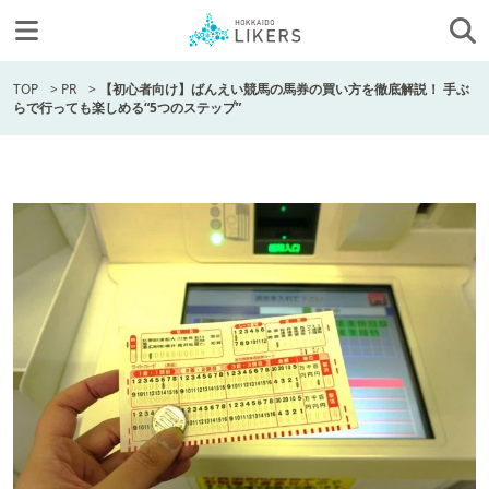
TOP
>
PR
>
【初心者向け】ばんえい競馬の馬券の買い方を徹底解説！ 手ぶ
らで行っても楽しめる“5つのステップ”