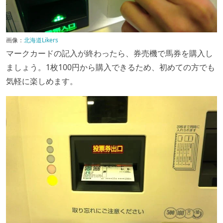
画像：
北海道Likers
マークカードの記入が終わったら、券売機で馬券を購入し
ましょう。1枚100円から購入できるため、初めての方でも
気軽に楽しめます。