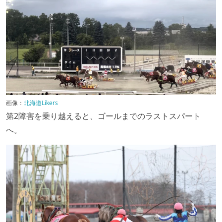
画像：
北海道Likers
第2障害を乗り越えると、ゴールまでのラストスパート
へ。