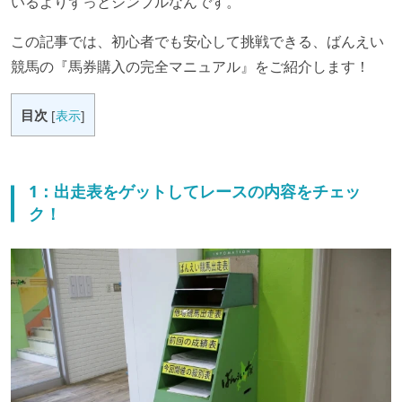
いるよりずっとシンプルなんです。
この記事では、初心者でも安心して挑戦できる、ばんえい
競馬の『馬券購入の完全マニュアル』をご紹介します！
目次
[
表示
]
1：出走表をゲットしてレースの内容をチェッ
ク！