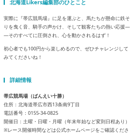
北海道Likers編集部のひとこと
実際に『帯広競馬場』に足を運ぶと、馬たちが懸命に鉄そ
りを曳く音、騎手の声かけ、そして観客たちの熱い応援―
―そのすべてに圧倒され、心を動かされるはず！
初心者でも100円から楽しめるので、ぜひチャレンジして
みてくださいね！
詳細情報
帯広競馬場（ばんえい十勝）
住所：北海道帯広市西13条南9丁目
電話番号：0155-34-0825
開催日：土曜・日曜・月曜（年末年始など変則日程あり）
※レース開催時間などは公式ホームページをご確認くださ